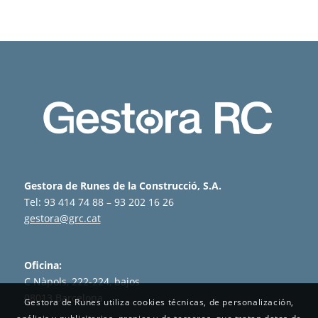
Gestora de Runes de la Construcció, S.A.
Tel: 93 414 74 88 – 93 202 16 26
gestora@grc.cat
Oficina:
C Nàpols, 222-224, bajos
08013 Barcelona
Gestora de Runes utiliza cookies técnicas, de personalización,