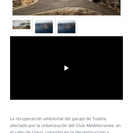
La recuperación ambiental del paraje de Tudela,
afectado por la urbanización del Club Méditerranee, en
el cabo de Creus, consistió en la deconstrucción y