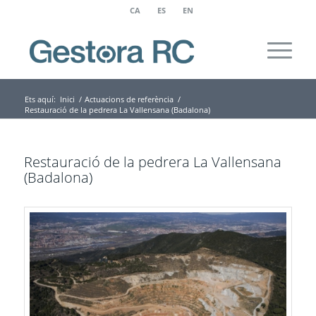
CA
ES
EN
Ets aquí:
Inici
/
Actuacions de referència
/
Restauració de la pedrera La Vallensana (Badalona)
Restauració de la pedrera La Vallensana
(Badalona)