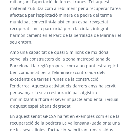
mitjançant l’aportació de terres i runes. Tot aquest
material s’utilitza com a rebliment per a recuperar l’àrea
afectada per l’explotació minera de pedra del terme
municipal, convertint-la així en un espai revegetat i
recuperat com a parc urbà per a la ciutat, integrat
harmònicament en el Parc de la Serralada de Marina i el
seu entorn.
Amb una capacitat de quasi 5 milions de m3 dóna
servei als constructors de la zona metropolitana de
Barcelona i la regió propera, com a un punt estratègic i
ben comunicat per a l’eliminació controlada dels
excedents de terres i runes de la construcció i
l’enderroc. Aquesta activitat els darrers anys ha servit
per avançar la seva restauració paisatgística
minimitzant a l’hora el sever impacte ambiental i visual
d’aquest espai abans degradat.
En aquest sentit GRCSA ha fet en exemples com el de la
recuperació de la pedrera La Vallensana (Badalona) una
de les seves línies d’actuació, valoritzant uns residus