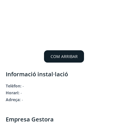
COM ARRIBAR
Informació instal·lació
Telèfon:
-
Horari:
-
Adreça:
-
Empresa Gestora