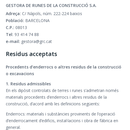
GESTORA DE RUNES DE LA CONSTRUCCIÓ S.A.
Adreça:
C/ Nàpols, núm. 222-224 baixos
Població:
BARCELONA
C.P.:
08013
Tel:
93 414 74 88
e-mail:
gestora@grc.cat
Residus acceptats
Procedents d’enderrocs o altres residus de la construcció
o excavacions
1. Residus admissibles
En els dipòsit controlats de terres i runes s’admetran només
materials procedents d’enderrocs i altres residus de la
construcció, d’acord amb les definicions següents:
Enderrocs: materials i substàncies provinents de l’operació
d’enderrocament d’edificis, instal·lacions i obra de fàbrica en
general.