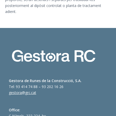
posteriorment al dipòsit controlat o planta de tractament
adient.
Gestora de Runes de la Construcció, S.A.
Tel: 93 414 74 88 – 93 202 16 26
gestora@grc.cat
Office:
C Nàpols, 222-224, bx