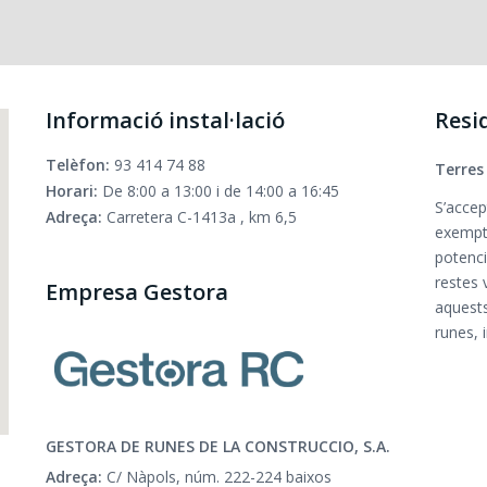
Informació instal·lació
Resi
Telèfon:
93 414 74 88
Terres
Horari:
De 8:00 a 13:00 i de 14:00 a 16:45
S’accep
Adreça:
Carretera C-1413a , km 6,5
exempte
potenci
restes 
Empresa Gestora
aquests
runes, i
GESTORA DE RUNES DE LA CONSTRUCCIO, S.A.
Adreça:
C/ Nàpols, núm. 222-224 baixos