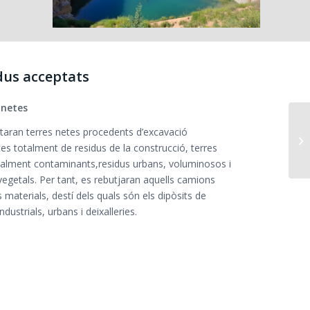
dus acceptats
 netes
taran terres netes procedents d’excavació
Ce
s totalment de residus de la construcció, terres
alment contaminants,residus urbans, voluminosos i
vegetals. Per tant, es rebutjaran aquells camions
 materials, destí dels quals són els dipòsits de
ndustrials, urbans i deixalleries.